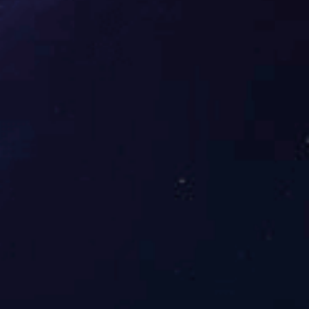
教育处刘俊主任对本次比赛作总结发言。他对此次高复年级的跑操比
学生是用心在做跑操这件事情；没想到高复学生的精气神这么好。