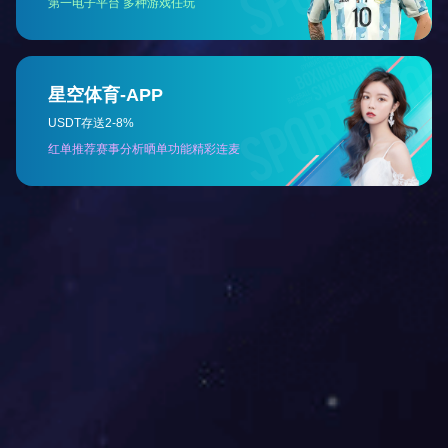
一等奖获得班级是
1803班
二等奖获得班级是
1804班、1805班
三等奖获得班级是
1801班、1806班
1807班、1811班
蒋明权校长为获奖班级颁奖。