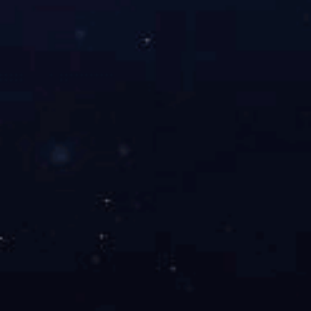
阳光跑步，青春飞扬。米兰体育真人网站高复部跑操赛，让同学们“跑
电话
联系方式
咨询
/ contact
联系电话
新区教务服务电话
学校地
报名
0731-88056788、88081988
0731-88812350
长沙市
(招生办)、88056881 (校办)
关注