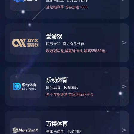
本次跑操比赛由高复部李德荣主任主持并致开幕词，学校蒋明权校
乐观的心态，将比赛中的饱满精神投入到学习及生活中。
在老师和同学们的殷切期盼下，阳光跑操比赛拉开帷幕，就让我们