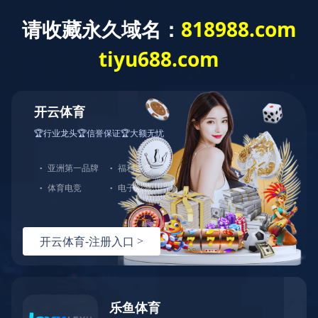
米兰体育（中
学校概况
新闻公告
教学科
国）