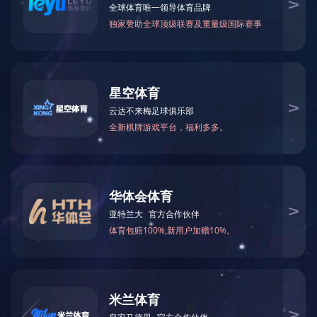
米兰体育（中国）
>
校园资讯
米
“学高为师，身正为范”是著名教育家陶行知先生的名句。这，是一
方，态度和蔼可亲，教态高雅洒脱。