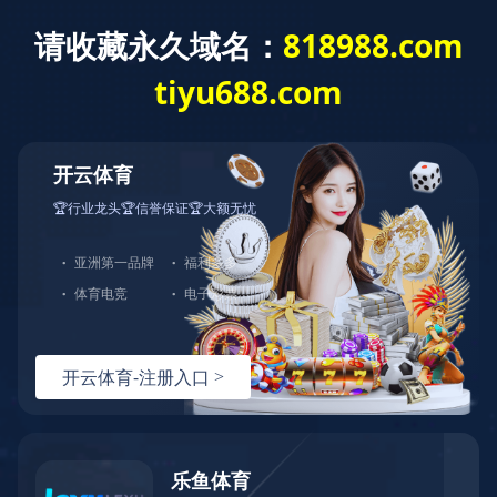
米兰体育（中
学校概况
新闻公告
教学科
国）